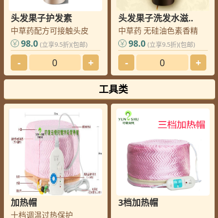
头发果子护发素
头发果子洗发水滋..
中草药配方可接触头皮
中草药 无硅油色素香精
98.0
98.0
(立享9.5折)(包邮)
(立享9.5折)(包邮)
-
+
-
+
工具类
加热帽
3档加热帽
十档调温过热保护