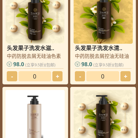
头发果子洗发水滋..
头发果子洗发水清..
中药防脱去屑无硅油色素
中药防脱去屑控油无硅油
98.0
98.0
(立享9.5折)(包邮)
(立享9.5折)(包邮)
-
+
-
+