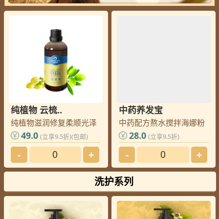
纯植物 云梳..
中药养发宝
纯植物滋润修复柔顺光泽
中药配方熬水搅拌海娜粉
49.0
28.0
(立享9.5折)(包邮)
(立享9.5折)
-
+
-
+
洗护系列