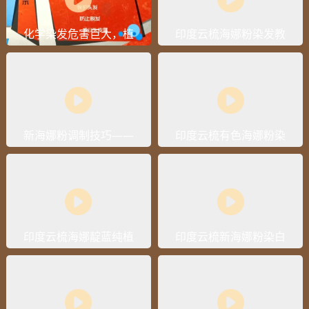
化学染发危害巨大，植
印度云梳海娜粉染发教
物染发又真的靠谱吗？
学视频
新海娜粉调制技巧——
印度云梳有色海娜粉染
如何快速调制无颗粒海
发操作流程视频
娜粉
印度云梳海娜靛蓝纯植
印度云梳新海娜粉染白
物白发染黑操作流程视
发操作流程视频
频