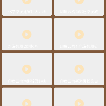
化学染发危害巨大，植
印度云梳海娜粉染发教
物染发又真的靠谱吗？
学视频
新海娜粉调制技巧——
印度云梳有色海娜粉染
如何快速调制无颗粒海
发操作流程视频
娜粉
印度云梳海娜靛蓝纯植
印度云梳新海娜粉染白
物白发染黑操作流程视
发操作流程视频
频