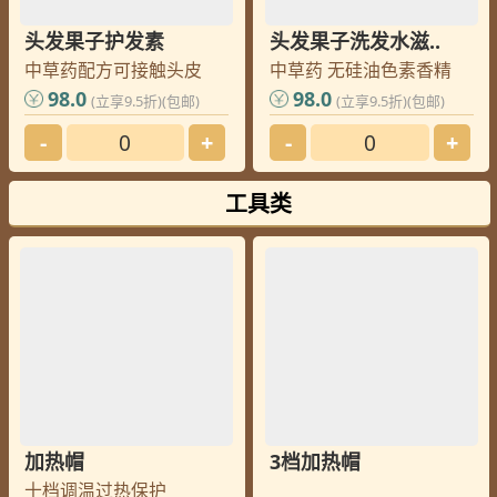
头发果子护发素
头发果子洗发水滋..
中草药配方可接触头皮
中草药 无硅油色素香精
98.0
98.0
(立享9.5折)(包邮)
(立享9.5折)(包邮)
-
+
-
+
工具类
加热帽
3档加热帽
十档调温过热保护