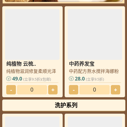
纯植物 云梳..
中药养发宝
纯植物滋润修复柔顺光泽
中药配方熬水搅拌海娜粉
49.0
28.0
(立享9.5折)(包邮)
(立享9.5折)
-
+
-
+
洗护系列