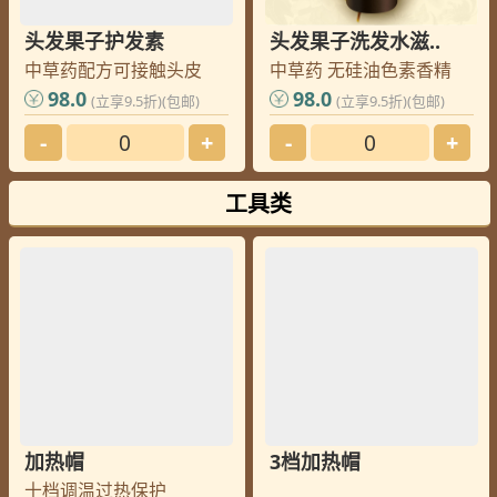
头发果子护发素
头发果子洗发水滋..
中草药配方可接触头皮
中草药 无硅油色素香精
98.0
98.0
(立享9.5折)(包邮)
(立享9.5折)(包邮)
-
+
-
+
工具类
加热帽
3档加热帽
十档调温过热保护