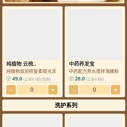
纯植物 云梳..
中药养发宝
纯植物滋润修复柔顺光泽
中药配方熬水搅拌海娜粉
49.0
28.0
(立享9.5折)(包邮)
(立享9.5折)
-
+
-
+
洗护系列