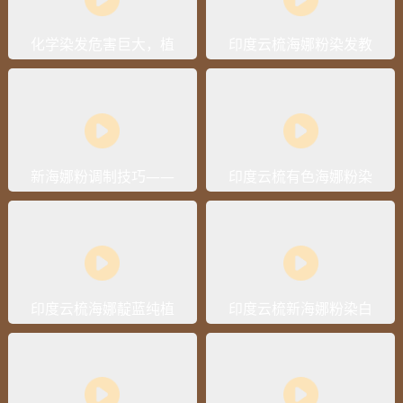
化学染发危害巨大，植
印度云梳海娜粉染发教
物染发又真的靠谱吗？
学视频
新海娜粉调制技巧——
印度云梳有色海娜粉染
如何快速调制无颗粒海
发操作流程视频
娜粉
印度云梳海娜靛蓝纯植
印度云梳新海娜粉染白
物白发染黑操作流程视
发操作流程视频
频